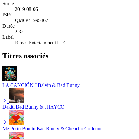
Sortie
2019-08-06
ISRC
QM6P41995367
Durée
2:32
Label
Rimas Entertainment LLC
Titres associés
LA CANCIÓN
J Balvin & Bad Bunny
Dakiti
Bad Bunny & JHAYCO
Me Porto Bonito
Bad Bunny & Chencho Corleone