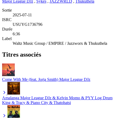
Major League DJz
,
Sykes
,
JAZZWRLD
,
Thukuthela
Sortie
2025-07-11
ISRC
USUYG1736796
Durée
6:36
Label
Waltz Music Group / EMPIRE / Jazzworx & Thukuthela
Titres associés
Come With Me (feat. Jorja Smith)
Major League DJz
Amalanga
Major League DJz & Kelvin Momo & PYY Log Drum
King & Tracy & Piano City & Thatohatsi