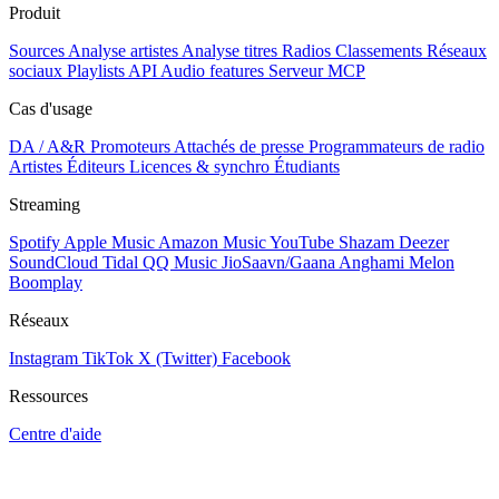
Produit
Sources
Analyse artistes
Analyse titres
Radios
Classements
Réseaux
sociaux
Playlists
API
Audio features
Serveur MCP
Cas d'usage
DA / A&R
Promoteurs
Attachés de presse
Programmateurs de radio
Artistes
Éditeurs
Licences & synchro
Étudiants
Streaming
Spotify
Apple Music
Amazon Music
YouTube
Shazam
Deezer
SoundCloud
Tidal
QQ Music
JioSaavn/Gaana
Anghami
Melon
Boomplay
Réseaux
Instagram
TikTok
X (Twitter)
Facebook
Ressources
Centre d'aide