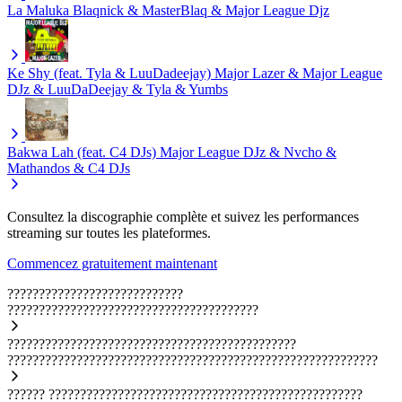
La Maluka
Blaqnick & MasterBlaq & Major League Djz
Ke Shy (feat. Tyla & LuuDadeejay)
Major Lazer & Major League
DJz & LuuDaDeejay & Tyla & Yumbs
Bakwa Lah (feat. C4 DJs)
Major League DJz & Nvcho &
Mathandos & C4 DJs
Consultez la discographie complète et suivez les performances
streaming sur toutes les plateformes.
Commencez gratuitement maintenant
????????????????????????????
????????????????????????????????????????
??????????????????????????????????????????????
???????????????????????????????????????????????????????????
??????
??????????????????????????????????????????????????