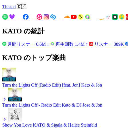
Thisted
🇩🇰
KATO の統計
月間リスナー
6.6M
↓
再生回数
1.4M
↑
リスナー
389K
KATO のトップ楽曲
Turn the Lights Off (Radio Edit) [feat. Jon]
Kato & Jon
Turn the Lights Off - Radio Edit
Kato & DJ Jose & Jon
Show You Love
KATO & Sigala & Hailee Steinfeld