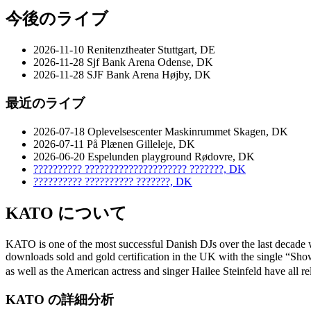
今後のライブ
2026-11-10
Renitenztheater
Stuttgart, DE
2026-11-28
Sjf Bank Arena
Odense, DK
2026-11-28
SJF Bank Arena
Højby, DK
最近のライブ
2026-07-18
Oplevelsescenter Maskinrummet
Skagen, DK
2026-07-11
På Plænen
Gilleleje, DK
2026-06-20
Espelunden playground
Rødovre, DK
??????????
?????????????????????
???????, DK
??????????
??????????
???????, DK
KATO について
KATO is one of the most successful Danish DJs over the last decade w
downloads sold and gold certification in the UK with the single “Sh
as well as the American actress and singer Hailee Steinfeld have al
KATO の詳細分析