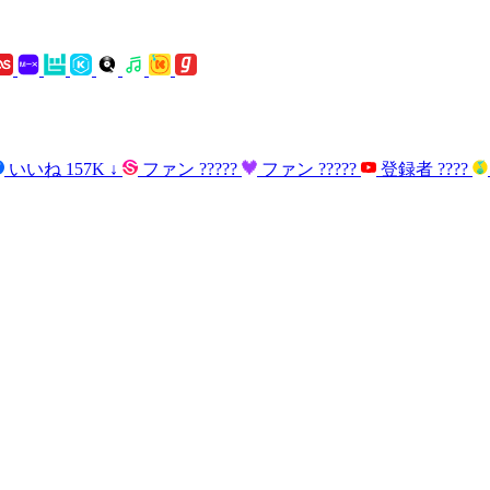
いいね
157K
↓
ファン
?????
ファン
?????
登録者
????