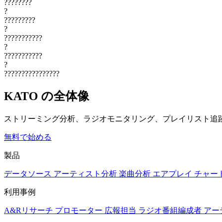
????????
?
?????????
?
???????????
?
???????????
?
????????????????
KATO の全体像
ストリーミング分析、ラジオモニタリング、プレイリスト追
無料で始める
製品
データソース
アーティスト分析
楽曲分析
エアプレイ
チャー
利用事例
A&Rリサーチ
プロモーター
広報担当
ラジオ番組編成者
アー