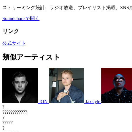
ストリーミング統計、ラジオ放送、プレイリスト掲載、SNS
Soundchartsで開く
リンク
公式サイト
類似アーティスト
JON
Jaxstyle
?
????????????
?
?????
?