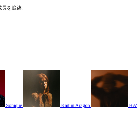
成長を追跡。
Sonique
Kaitlin Aragon
HA