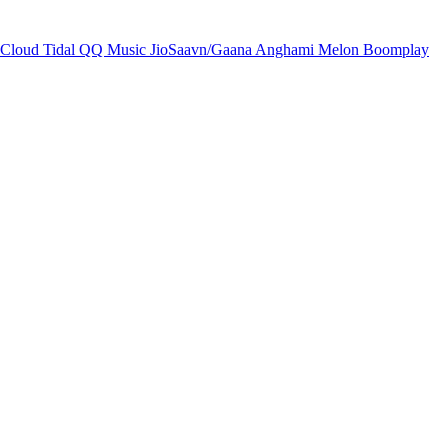
Cloud
Tidal
QQ Music
JioSaavn/Gaana
Anghami
Melon
Boomplay