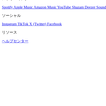
Spotify
Apple Music
Amazon Music
YouTube
Shazam
Deezer
Sound
ソーシャル
Instagram
TikTok
X (Twitter)
Facebook
リソース
ヘルプセンター