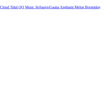
Cloud
Tidal
QQ Music
JioSaavn/Gaana
Anghami
Melon
Boomplay