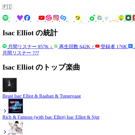
🇫🇮
Isac Elliot の統計
月間リスナー
857K
↓
再生回数
642K
↑
登録者
176K
月間リスナー
???
Isac Elliot のトップ楽曲
Beast
Isac Elliot & Raaban & Tungevaag
Rich & Famous (with Isac Elliot)
Isac Elliot & Sjur