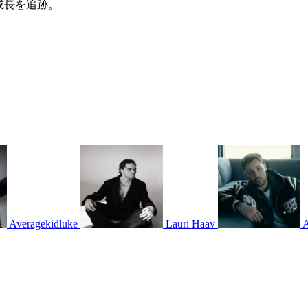
成長を追跡。
Averagekidluke
Lauri Haav
A