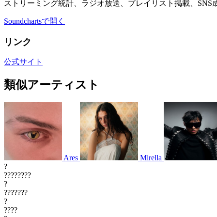
ストリーミング統計、ラジオ放送、プレイリスト掲載、SNS
Soundchartsで開く
リンク
公式サイト
類似アーティスト
Ares
Mirella
?
????????
?
???????
?
????