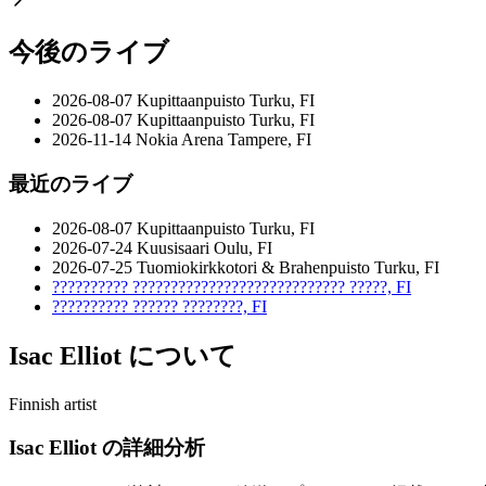
今後のライブ
2026-08-07
Kupittaanpuisto
Turku, FI
2026-08-07
Kupittaanpuisto
Turku, FI
2026-11-14
Nokia Arena
Tampere, FI
最近のライブ
2026-08-07
Kupittaanpuisto
Turku, FI
2026-07-24
Kuusisaari
Oulu, FI
2026-07-25
Tuomiokirkkotori & Brahenpuisto
Turku, FI
??????????
????????????????????????????
?????, FI
??????????
??????
????????, FI
Isac Elliot について
Finnish artist
Isac Elliot の詳細分析