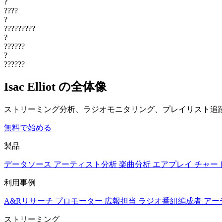
?
????
?
?????????
?
??????
?
??????
Isac Elliot の全体像
ストリーミング分析、ラジオモニタリング、プレイリスト追
無料で始める
製品
データソース
アーティスト分析
楽曲分析
エアプレイ
チャー
利用事例
A&Rリサーチ
プロモーター
広報担当
ラジオ番組編成者
アー
ストリーミング