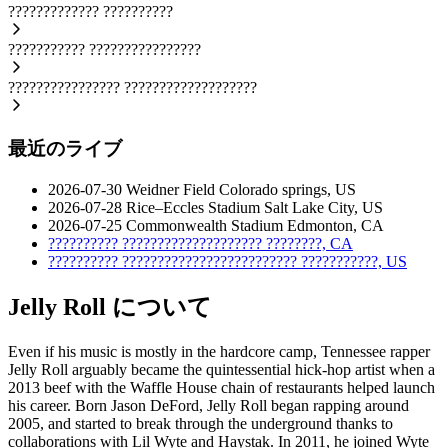
?????????????
??????????
???????????
????????????????
????????????????
???????????????????
最近のライブ
2026-07-30
Weidner Field
Colorado springs, US
2026-07-28
Rice–Eccles Stadium
Salt Lake City, US
2026-07-25
Commonwealth Stadium
Edmonton, CA
??????????
????????????????????
????????, CA
??????????
?????????????????????????
???????????, US
Jelly Roll について
Even if his music is mostly in the hardcore camp, Tennessee rapper
Jelly Roll arguably became the quintessential hick-hop artist when a
2013 beef with the Waffle House chain of restaurants helped launch
his career. Born Jason DeFord, Jelly Roll began rapping around
2005, and started to break through the underground thanks to
collaborations with Lil Wyte and Haystak. In 2011, he joined Wyte