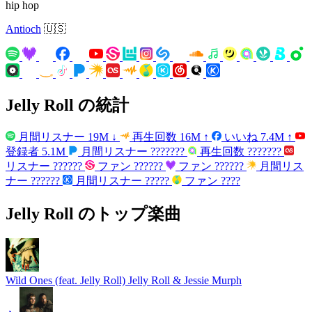
hip hop
Antioch
🇺🇸
Jelly Roll の統計
月間リスナー
19M
↓
再生回数
16M
↑
いいね
7.4M
↑
登録者
5.1M
月間リスナー
???????
再生回数
???????
リスナー
??????
ファン
??????
ファン
??????
月間リス
ナー
??????
月間リスナー
?????
ファン
????
Jelly Roll のトップ楽曲
Wild Ones (feat. Jelly Roll)
Jelly Roll & Jessie Murph