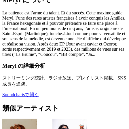
La patience est l’arme du talent. Et du succès. Cette maxime guide
Meryl, l’une des rares artistes françaises à avoir conquis les Antilles,
la France hexagonale et à pouvoir prétendre se faire une place à
l’international. En un peu moins de cinq ans, l’artiste, originaire de
Saint-Esprit (Martinique), touche-à-tout connue pour sa versatilité et
son sens de la mélodie, est devenue une tête d’affiche qui développe
et réalise sa vision. Après deux EP (Jour avant caviar et Ozoror,
sortis respectivement en 2019 et 2023), des millions de vues sur ses
titres (“La Brume”, “Coucou”, “BB compte”, “Ja...
Meryl の詳細分析
ストリーミング統計、ラジオ放送、プレイリスト掲載、SNS
成長を追跡。
Soundchartsで開く
類似アーティスト