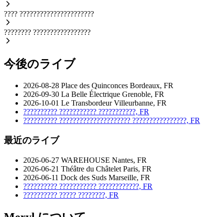
????
??????????????????????
????????
?????????????????
今後のライブ
2026-08-28
Place des Quinconces
Bordeaux, FR
2026-09-30
La Belle Électrique
Grenoble, FR
2026-10-01
Le Transbordeur
Villeurbanne, FR
??????????
???????????
???????????, FR
??????????
?????????????????????
????????????????, FR
最近のライブ
2026-06-27
WAREHOUSE
Nantes, FR
2026-06-21
Théâtre du Châtelet
Paris, FR
2026-06-11
Dock des Suds
Marseille, FR
??????????
???????????
????????????, FR
??????????
?????
????????, FR
Meryl について