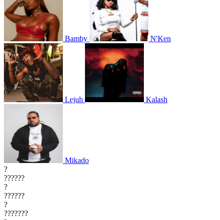
Bamby
N'Ken
Lejuh
Kalash
Mikado
?
??????
?
??????
?
???????