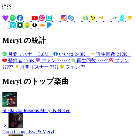
🇫🇷
Meryl の統計
月間リスナー
3.6M
↓
いいね
240K
↓
再生回数
212K
↑
登録者
176K
ファン
??????
再生回数
?????
ファン
?????
月間リスナー
????
ファン
??
Meryl のトップ楽曲
Shatta Confessions
Meryl & N'Ken
Coco Chanel
Eva & Meryl