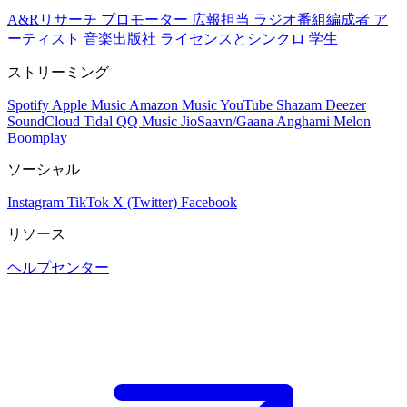
A&Rリサーチ
プロモーター
広報担当
ラジオ番組編成者
ア
ーティスト
音楽出版社
ライセンスとシンクロ
学生
ストリーミング
Spotify
Apple Music
Amazon Music
YouTube
Shazam
Deezer
SoundCloud
Tidal
QQ Music
JioSaavn/Gaana
Anghami
Melon
Boomplay
ソーシャル
Instagram
TikTok
X (Twitter)
Facebook
リソース
ヘルプセンター