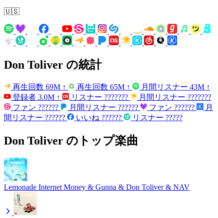
🇺🇸
Don Toliver の統計
再生回数
69M
↑
再生回数
65M
↑
月間リスナー
43M
↑
登録者
3.0M
↑
リスナー
???????
月間リスナー
???????
ファン
??????
月間リスナー
??????
ファン
??????
月
間リスナー
??????
いいね
??????
リスナー
?????
Don Toliver のトップ楽曲
Lemonade
Internet Money & Gunna & Don Toliver & NAV