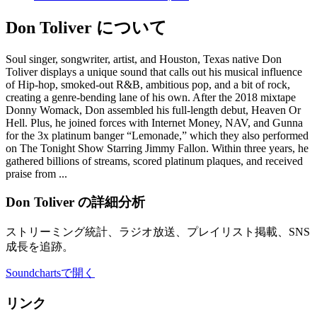
Don Toliver について
Soul singer, songwriter, artist, and Houston, Texas native Don
Toliver displays a unique sound that calls out his musical influence
of Hip-hop, smoked-out R&B, ambitious pop, and a bit of rock,
creating a genre-bending lane of his own. After the 2018 mixtape
Donny Womack, Don assembled his full-length debut, Heaven Or
Hell. Plus, he joined forces with Internet Money, NAV, and Gunna
for the 3x platinum banger “Lemonade,” which they also performed
on The Tonight Show Starring Jimmy Fallon. Within three years, he
gathered billions of streams, scored platinum plaques, and received
praise from ...
Don Toliver の詳細分析
ストリーミング統計、ラジオ放送、プレイリスト掲載、SNS
成長を追跡。
Soundchartsで開く
リンク