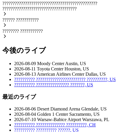
??????????????????????????????????????????????
????????????????????????????????????
??????
???????????
????????
???????????
今後のライブ
2026-08-09
Moody Center
Austin, US
2026-08-11
Toyota Center
Houston, US
2026-08-13
American Airlines Center
Dallas, US
??????????
????????????????????????
??????????, US
??????????
????????????????
???????, US
最近のライブ
2026-08-06
Desert Diamond Arena
Glendale, US
2026-08-04
Golden 1 Center
Sacramento, US
2026-07-10
Warsaw-Babice Airport
Warszawa, PL
??????????
??????????????
??????????, CH
??????????
??????????
??????, US