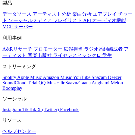
製品
データソース
アーティスト分析
楽曲分析
エアプレイ
チャー
ト
ソーシャルメディア
プレイリスト
API
オーディオ機能
MCP サーバー
利用事例
A&Rリサーチ
プロモーター
広報担当
ラジオ番組編成者
ア
ーティスト
音楽出版社
ライセンスとシンクロ
学生
ストリーミング
Spotify
Apple Music
Amazon Music
YouTube
Shazam
Deezer
SoundCloud
Tidal
QQ Music
JioSaavn/Gaana
Anghami
Melon
Boomplay
ソーシャル
Instagram
TikTok
X (Twitter)
Facebook
リソース
ヘルプセンター