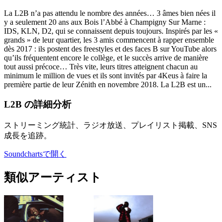
La L2B n’a pas attendu le nombre des années… 3 âmes bien nées il
y a seulement 20 ans aux Bois l’Abbé à Champigny Sur Marne :
IDS, KLN, D2, qui se connaissent depuis toujours. Inspirés par les «
grands » de leur quartier, les 3 amis commencent à rapper ensemble
dès 2017 : ils postent des freestyles et des faces B sur YouTube alors
qu’ils fréquentent encore le collège, et le succès arrive de manière
tout aussi précoce… Très vite, leurs titres atteignent chacun au
minimum le million de vues et ils sont invités par 4Keus à faire la
première partie de leur Zénith en novembre 2018. La L2B est un...
L2B の詳細分析
ストリーミング統計、ラジオ放送、プレイリスト掲載、SNS
成長を追跡。
Soundchartsで開く
類似アーティスト