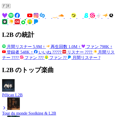
🇫🇷
L2B の統計
月間リスナー
5.9M
↑
再生回数
1.0M
↑
ファン
798K
↑
登録者
548K
↑
いいね
?????
リスナー
????
月間リス
ナー
????
ファン
???
ファン
??
月間リスナー
?
L2B のトップ楽曲
Pélican
L2B
Tour du monde
Soolking & L2B