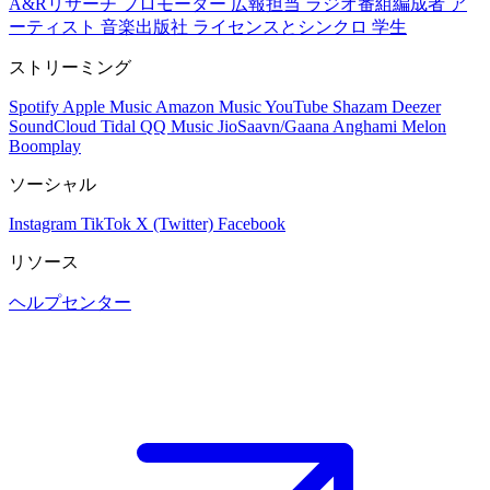
A&Rリサーチ
プロモーター
広報担当
ラジオ番組編成者
ア
ーティスト
音楽出版社
ライセンスとシンクロ
学生
ストリーミング
Spotify
Apple Music
Amazon Music
YouTube
Shazam
Deezer
SoundCloud
Tidal
QQ Music
JioSaavn/Gaana
Anghami
Melon
Boomplay
ソーシャル
Instagram
TikTok
X (Twitter)
Facebook
リソース
ヘルプセンター