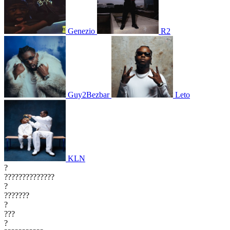
Genezio
R2
Guy2Bezbar
Leto
KLN
?
??????????????
?
???????
?
???
?