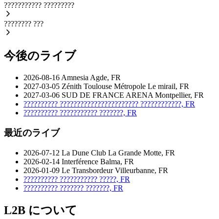
???????????
?????????
????????
???
今後のライブ
2026-08-16
Amnesia
Agde, FR
2027-03-05
Zénith Toulouse Métropole
Le mirail, FR
2027-03-06
SUD DE FRANCE ARENA
Montpellier, FR
??????????
???????????????????????
????????????, FR
??????????
???????????
???????, FR
最近のライブ
2026-07-12
La Dune Club
La Grande Motte, FR
2026-02-14
Interférence
Balma, FR
2026-01-09
Le Transbordeur
Villeurbanne, FR
??????????
???????????
?????, FR
??????????
???????
???????, FR
L2B について