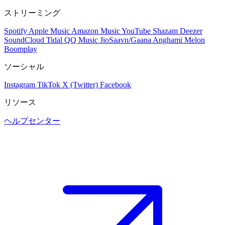
ストリーミング
Spotify
Apple Music
Amazon Music
YouTube
Shazam
Deezer
SoundCloud
Tidal
QQ Music
JioSaavn/Gaana
Anghami
Melon
Boomplay
ソーシャル
Instagram
TikTok
X (Twitter)
Facebook
リソース
ヘルプセンター