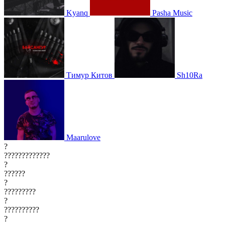
Kyanq
Pasha Music
Тимур Китов
Sh10Ra
Maarulove
?
?????????????
?
??????
?
?????????
?
??????????
?