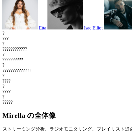
Etta
Isac Elliot
?
???
?
????????????
?
??????????
?
??????????????
?
????
?
????
?
?????
Mirella の全体像
ストリーミング分析、ラジオモニタリング、プレイリスト追