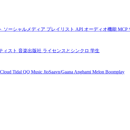
ト
ソーシャルメディア
プレイリスト
API
オーディオ機能
MCP
ティスト
音楽出版社
ライセンスとシンクロ
学生
Cloud
Tidal
QQ Music
JioSaavn/Gaana
Anghami
Melon
Boomplay