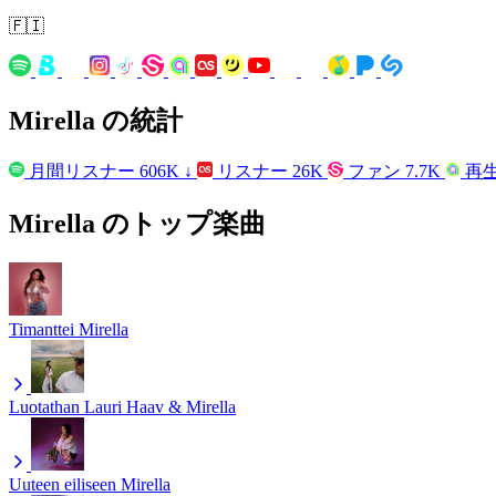
🇫🇮
Mirella の統計
月間リスナー
606K
↓
リスナー
26K
ファン
7.7K
再
Mirella のトップ楽曲
Timanttei
Mirella
Luotathan
Lauri Haav & Mirella
Uuteen eiliseen
Mirella