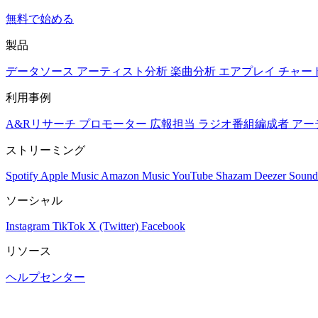
無料で始める
製品
データソース
アーティスト分析
楽曲分析
エアプレイ
チャー
利用事例
A&Rリサーチ
プロモーター
広報担当
ラジオ番組編成者
アー
ストリーミング
Spotify
Apple Music
Amazon Music
YouTube
Shazam
Deezer
Sound
ソーシャル
Instagram
TikTok
X (Twitter)
Facebook
リソース
ヘルプセンター