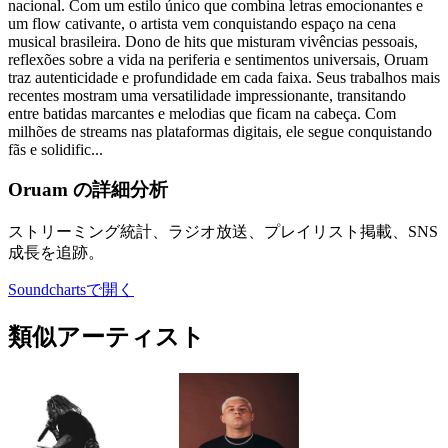
nacional. Com um estilo único que combina letras emocionantes e
um flow cativante, o artista vem conquistando espaço na cena
musical brasileira. Dono de hits que misturam vivências pessoais,
reflexões sobre a vida na periferia e sentimentos universais, Oruam
traz autenticidade e profundidade em cada faixa. Seus trabalhos mais
recentes mostram uma versatilidade impressionante, transitando
entre batidas marcantes e melodias que ficam na cabeça. Com
milhões de streams nas plataformas digitais, ele segue conquistando
fãs e solidific...
Oruam の詳細分析
ストリーミング統計、ラジオ放送、プレイリスト掲載、SNS
成長を追跡。
Soundchartsで開く
類似アーティスト