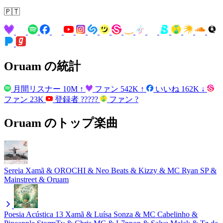
🇵🇹
Oruam の統計
月間リスナー
10M
↑
ファン
542K
↑
いいね
162K
↓
ファン
23K
登録者
?????
ファン
?
Oruam のトップ楽曲
Sereia
Xamã & OROCHI & Neo Beats & Kizzy & MC Ryan SP &
Mainstreet & Oruam
Poesia Acústica 13
Xamã & Luísa Sonza & MC Cabelinho &