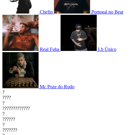
Chefin
Portugal no Beat
Real Fuba
Lb Único
Mc Poze do Rodo
?
????
?
?????????????
?
??????
?
???????