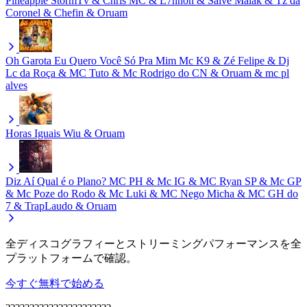
Pineapple StormTv & Chris MC & L7nnon & Salve Malak & Tz da
Coronel & Chefin & Oruam
Oh Garota Eu Quero Você Só Pra Mim
Mc K9 & Zé Felipe & Dj
Lc da Roça & MC Tuto & Mc Rodrigo do CN & Oruam & mc pl
alves
Horas Iguais
Wiu & Oruam
Diz Aí Qual é o Plano?
MC PH & Mc IG & MC Ryan SP & Mc GP
& Mc Poze do Rodo & Mc Luki & MC Nego Micha & MC GH do
7 & TrapLaudo & Oruam
全ディスコグラフィーとストリーミングパフォーマンスを全
プラットフォームで確認。
今すぐ無料で始める