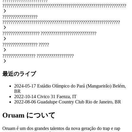
??????????????????????
????????????????????????????????????????????????????????????
?????????????????
?????????????????????????????????????????????????????????
??????????????????
???????????????????????????
?????????????????
?????
????????????????
??????????????????
最近のライブ
2024-05-17
Estádio Olímpico do Pará (Mangueirão)
Belém,
BR
2022-10-14
Civico 31
Faenza, IT
2022-08-06
Guadalupe Country Club
Rio de Janeiro, BR
Oruam について
Oruam é um dos grandes talentos da nova geração do trap e rap