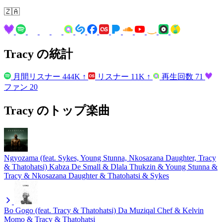
🇿🇦
Tracy の統計
月間リスナー
444K
↑
リスナー
11K
↑
再生回数
71
ファン
20
Tracy のトップ楽曲
Ngyozama (feat. Sykes, Young Stunna, Nkosazana Daughter, Tracy
& Thatohatsi)
Kabza De Small & Dlala Thukzin & Young Stunna &
Tracy & Nkosazana Daughter & Thatohatsi & Sykes
Bo Gogo (feat. Tracy & Thatohatsi)
Da Muziqal Chef & Kelvin
Momo & Tracy & Thatohatsi