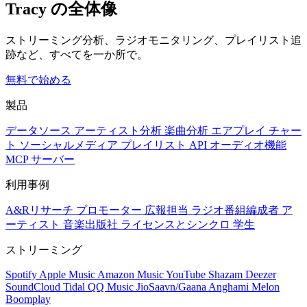
Tracy の全体像
ストリーミング分析、ラジオモニタリング、プレイリスト追
跡など、すべてを一か所で。
無料で始める
製品
データソース
アーティスト分析
楽曲分析
エアプレイ
チャー
ト
ソーシャルメディア
プレイリスト
API
オーディオ機能
MCP サーバー
利用事例
A&Rリサーチ
プロモーター
広報担当
ラジオ番組編成者
ア
ーティスト
音楽出版社
ライセンスとシンクロ
学生
ストリーミング
Spotify
Apple Music
Amazon Music
YouTube
Shazam
Deezer
SoundCloud
Tidal
QQ Music
JioSaavn/Gaana
Anghami
Melon
Boomplay