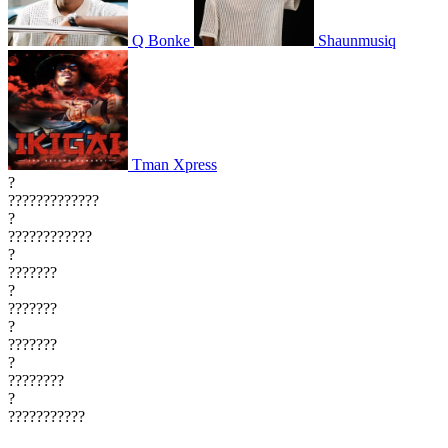
Q Bonke
Shaunmusiq
Tman Xpress
?
?????????????
?
????????????
?
???????
?
???????
?
???????
?
????????
?
???????????