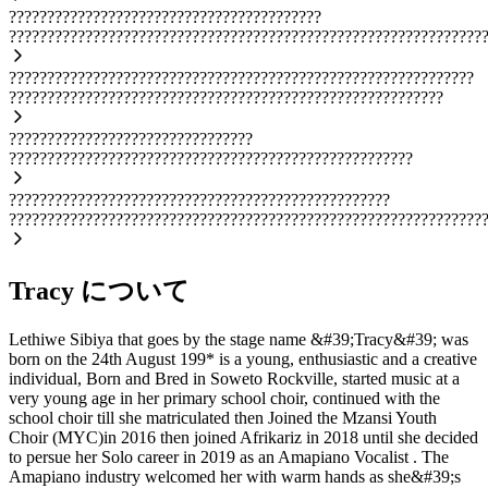
?????????????????????????????????????????
??????????????????????????????????????????????????????????????
?????????????????????????????????????????????????????????????
?????????????????????????????????????????????????????????
????????????????????????????????
?????????????????????????????????????????????????????
??????????????????????????????????????????????????
??????????????????????????????????????????????????????????????
Tracy について
Lethiwe Sibiya that goes by the stage name &#39;Tracy&#39; was
born on the 24th August 199* is a young, enthusiastic and a creative
individual, Born and Bred in Soweto Rockville, started music at a
very young age in her primary school choir, continued with the
school choir till she matriculated then Joined the Mzansi Youth
Choir (MYC)in 2016 then joined Afrikariz in 2018 until she decided
to persue her Solo career in 2019 as an Amapiano Vocalist . The
Amapiano industry welcomed her with warm hands as she&#39;s