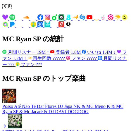
🇧🇷
MC Ryan SP の統計
月間リスナー
19M
↑
登録者
1.8M
いいね
1.4M
↓
フ
ァン
1.2M
↑
再生回数
??????
ファン
?????
月間リスナ
ー
???
ファン
???
MC Ryan SP のトップ楽曲
Posso Até Não Te Dar Flores
DJ Japa NK & MC Meno K & MC
Ryan SP & Mc Jacaré & DJ DAVI DOGDOG