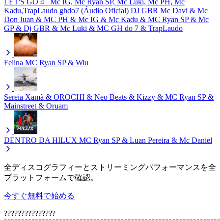
LET'S GO 4_ Mc IG, Mc Ryan SP, Mc Luki, Mc PH, Mc
Kadu,TrapLaudo ghdo7 (Áudio Oficial) DJ GBR
Mc Davi & Mc
Don Juan & MC PH & Mc IG & Mc Kadu & MC Ryan SP & Mc
GP & Dj GBR & Mc Luki & MC GH do 7 & TrapLaudo
Felina
MC Ryan SP & Wiu
Sereia
Xamã & OROCHI & Neo Beats & Kizzy & MC Ryan SP &
Mainstreet & Oruam
DENTRO DA HILUX
MC Ryan SP & Luan Pereira & Mc Daniel
全ディスコグラフィーとストリーミングパフォーマンスを全
プラットフォームで確認。
今すぐ無料で始める
???????????????