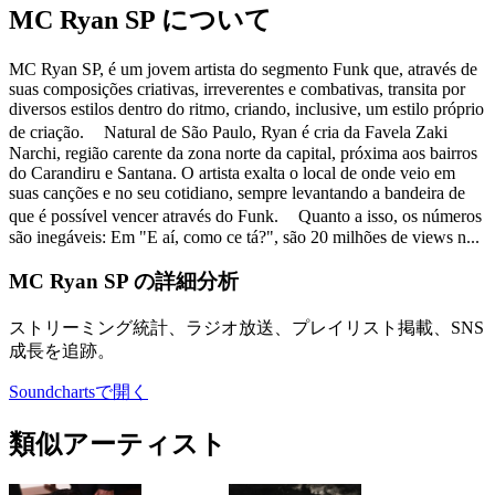
MC Ryan SP について
MC Ryan SP, é um jovem artista do segmento Funk que, através de
suas composições criativas, irreverentes e combativas, transita por
diversos estilos dentro do ritmo, criando, inclusive, um estilo próprio
de criação. Natural de São Paulo, Ryan é cria da Favela Zaki
Narchi, região carente da zona norte da capital, próxima aos bairros
do Carandiru e Santana. O artista exalta o local de onde veio em
suas canções e no seu cotidiano, sempre levantando a bandeira de
que é possível vencer através do Funk. Quanto a isso, os números
são inegáveis: Em "E aí, como ce tá?", são 20 milhões de views n...
MC Ryan SP の詳細分析
ストリーミング統計、ラジオ放送、プレイリスト掲載、SNS
成長を追跡。
Soundchartsで開く
類似アーティスト