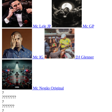
Mc Lele JP
Mc GP
Mc IG
DJ Glenner
Mc Negão Original
?
????????
?
???????
?