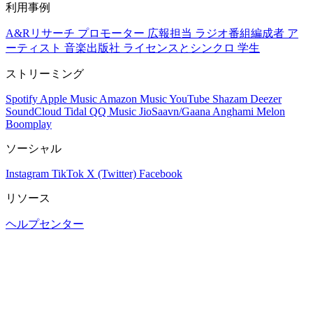
利用事例
A&Rリサーチ
プロモーター
広報担当
ラジオ番組編成者
ア
ーティスト
音楽出版社
ライセンスとシンクロ
学生
ストリーミング
Spotify
Apple Music
Amazon Music
YouTube
Shazam
Deezer
SoundCloud
Tidal
QQ Music
JioSaavn/Gaana
Anghami
Melon
Boomplay
ソーシャル
Instagram
TikTok
X (Twitter)
Facebook
リソース
ヘルプセンター