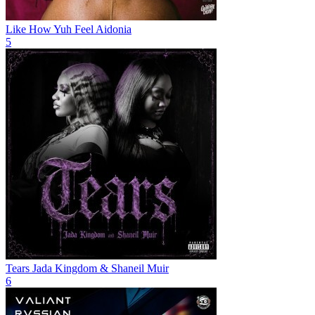
Like How Yuh Feel
Aidonia
5
Tears
Jada Kingdom & Shaneil Muir
6