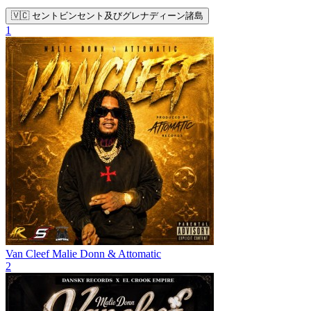
🇻🇨 セントビンセント及びグレナディーン諸島
1
Van Cleef
Malie Donn & Attomatic
2