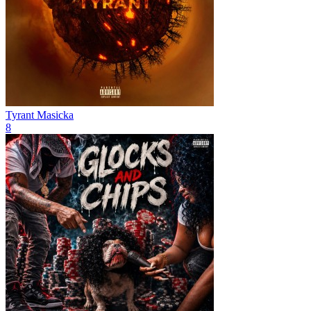
Tyrant
Masicka
8