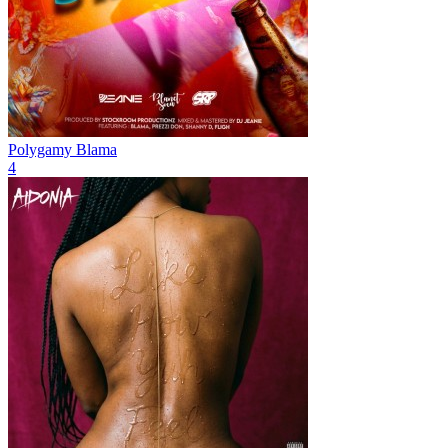
Polygamy
Blama
4