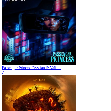
Passenger Princess
Rvssian & Valiant
7