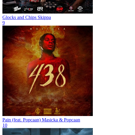
Glocks and Chips
Skippa
9
Pain (feat. Popcaan)
Masicka & Popcaan
10