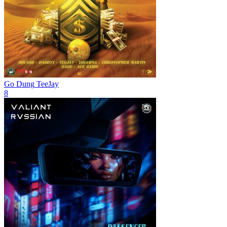
Go Dung
TeeJay
8