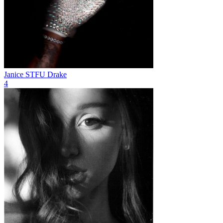
Janice STFU
Drake
4