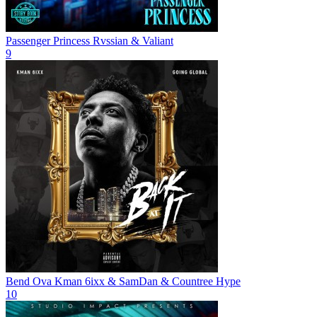
Passenger Princess
Rvssian & Valiant
9
Bend Ova
Kman 6ixx & SamDan & Countree Hype
10