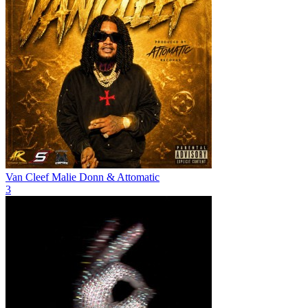
Van Cleef
Malie Donn & Attomatic
3