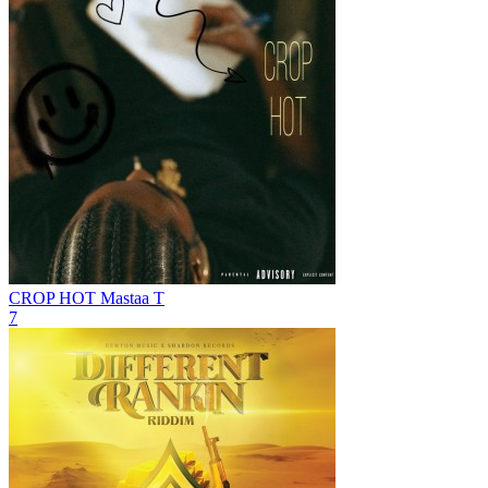
CROP HOT
Mastaa T
7