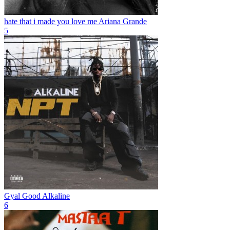
hate that i made you love me
Ariana Grande
5
Gyal Good
Alkaline
6