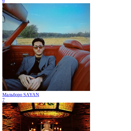
6
Мальборо
SAYAN
7