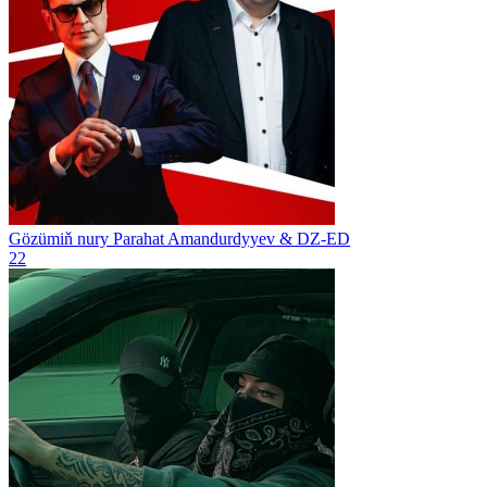
Gözümiň nury
Parahat Amandurdyyev & DZ-ED
22