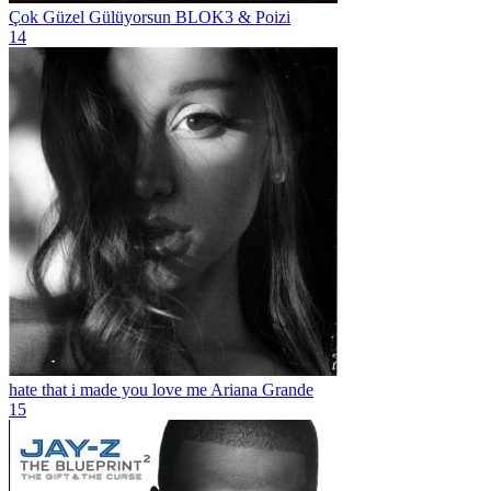
Çok Güzel Gülüyorsun
BLOK3 & Poizi
14
hate that i made you love me
Ariana Grande
15