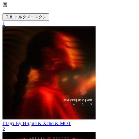
国
🇹🇲 トルクメニスタン
1
Шадэ
By Индия & Xcho & МОТ
2