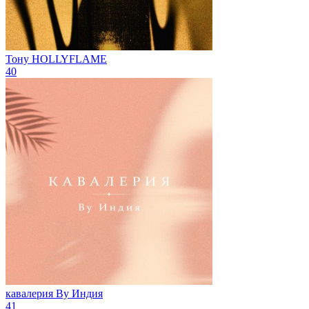
Тону
HOLLYFLAME
40
кавалерия
By Индия
41