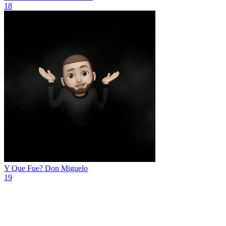
18
Y Que Fue?
Don Miguelo
19