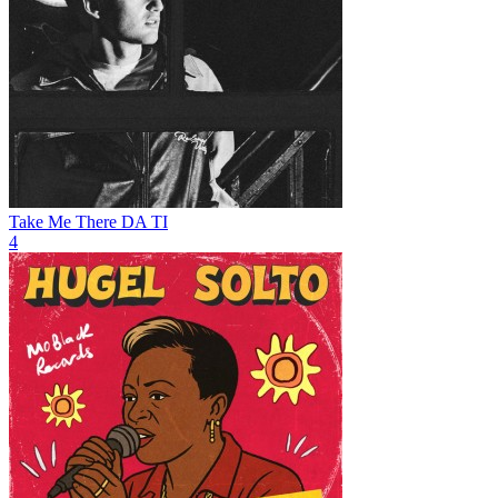
Take Me There
DA TI
4