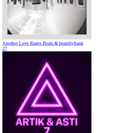
Another Love
Rages Beats & beatzbyfrank
27