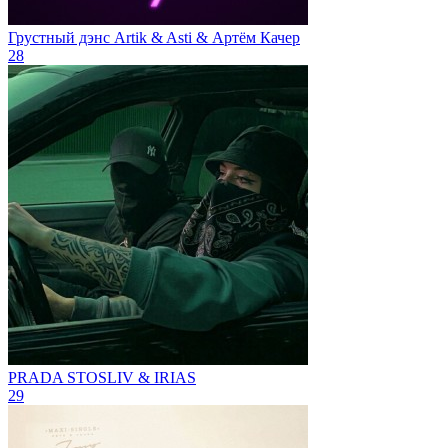
Грустный дэнс
Artik & Asti & Артём Качер
28
PRADA
STOSLIV & IRIAS
29