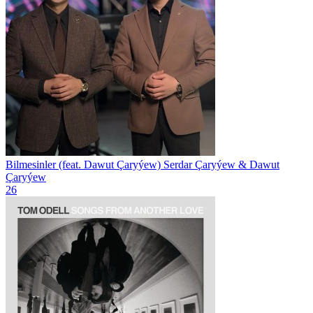
Bilmesinler (feat. Dawut Çaryýew)
Serdar Çaryýew & Dawut
Çaryýew
26