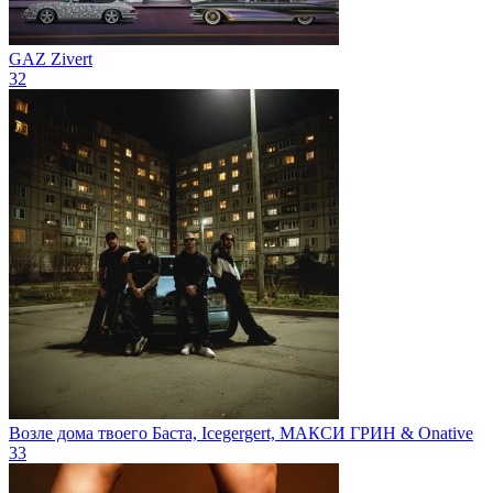
GAZ
Zivert
32
Возле дома твоего
Баста, Icegergert, МАКСИ ГРИН & Onative
33