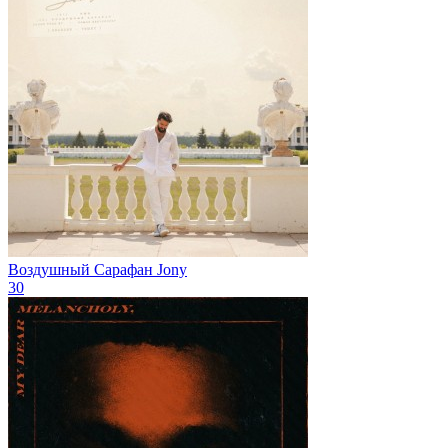
Воздушный Сарафан
Jony
30