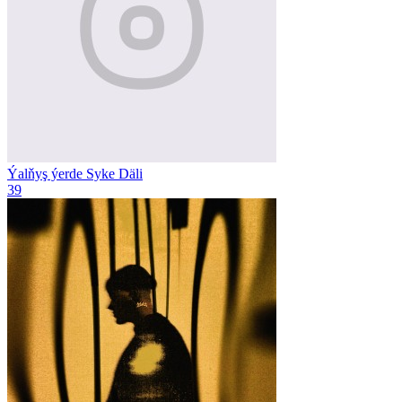
Ýalňyş ýerde
Syke Däli
39