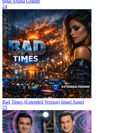
petal
Ariana Grande
24
Bad Times (Extended Version)
Imael Angel
25