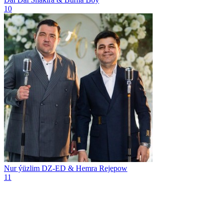
10
Nur ýüzlim
DZ-ED & Hemra Rejepow
11