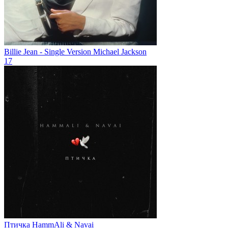
Billie Jean - Single Version
Michael Jackson
17
Птичка
HammAli & Navai