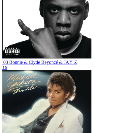
'03 Bonnie & Clyde
Beyoncé & JAŸ-Z
16