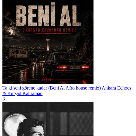
Ta ki seni görene kadar (Beni Al Afro house remix)
Ankara Echoes
& Kürşad Kahraman
3