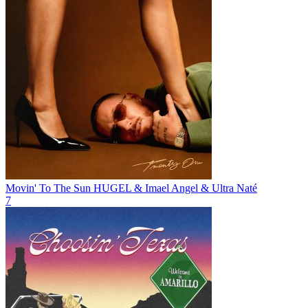
Movin' To The Sun
HUGEL & Imael Angel & Ultra Naté
7