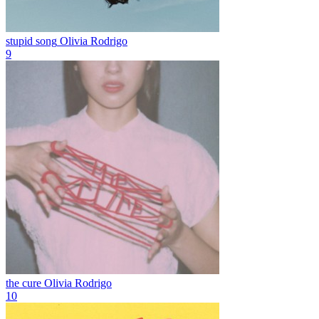
stupid song
Olivia Rodrigo
9
the cure
Olivia Rodrigo
10