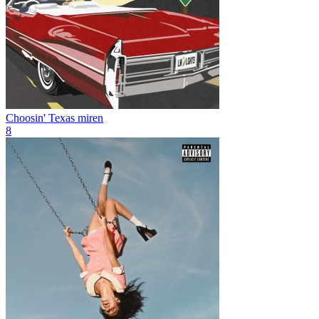
Choosin' Texas
miren
8