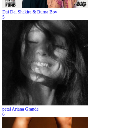
Dai Dai
Shakira & Burna Boy
5
petal
Ariana Grande
6