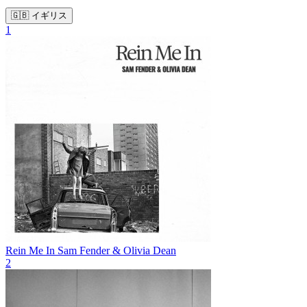
🇬🇧 イギリス
1
Rein Me In
Sam Fender & Olivia Dean
2