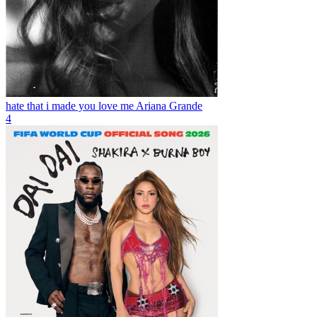
hate that i made you love me
Ariana Grande
4