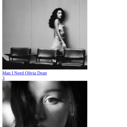
Man I Need
Olivia Dean
3