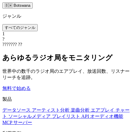
🇧🇼 Botswana
ジャンル
すべてのジャンル
1
?
???????
??
あらゆるラジオ局をモニタリング
世界中の数千のラジオ局のエアプレイ、放送回数、リスナー
リーチを追跡。
無料で始める
製品
データソース
アーティスト分析
楽曲分析
エアプレイ
チャー
ト
ソーシャルメディア
プレイリスト
API
オーディオ機能
MCP サーバー