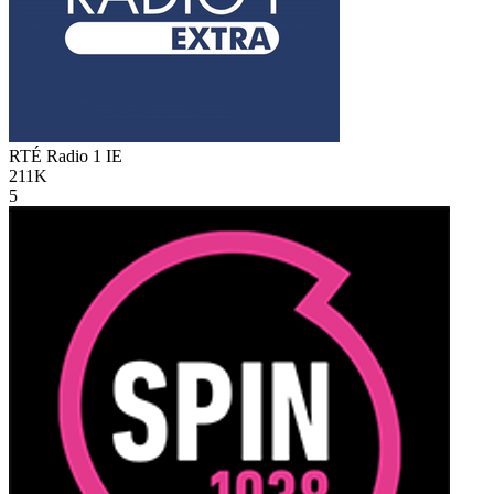
RTÉ Radio 1
IE
211K
5