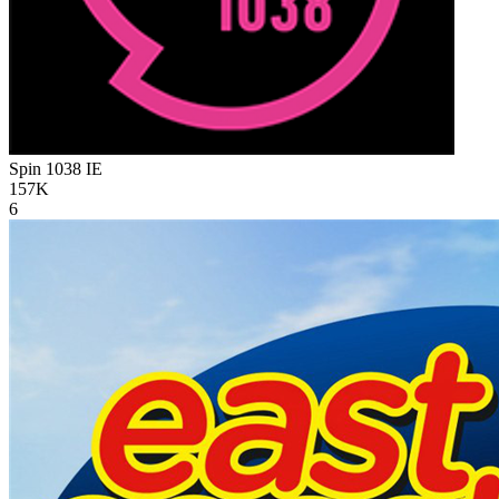
Spin 1038
IE
157K
6