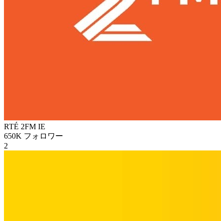
RTÉ 2FM
IE
650K
フォロワー
2