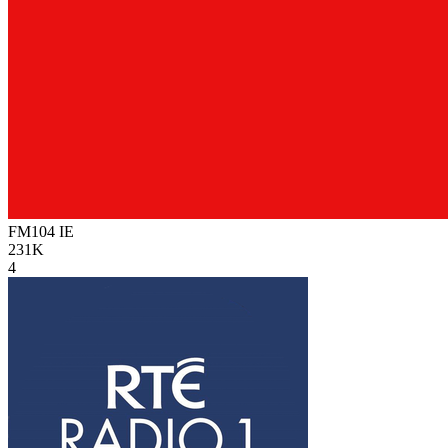
FM104
IE
231K
4