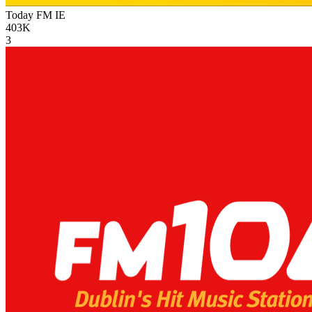
Today FM
IE
403K
3