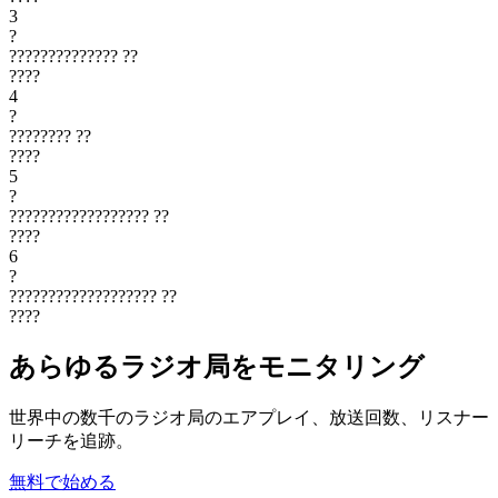
3
?
??????????????
??
????
4
?
????????
??
????
5
?
??????????????????
??
????
6
?
???????????????????
??
????
あらゆるラジオ局をモニタリング
世界中の数千のラジオ局のエアプレイ、放送回数、リスナー
リーチを追跡。
無料で始める