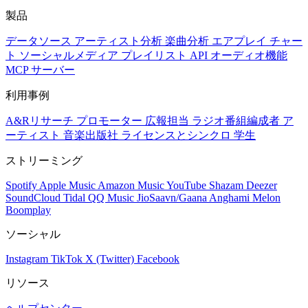
製品
データソース
アーティスト分析
楽曲分析
エアプレイ
チャー
ト
ソーシャルメディア
プレイリスト
API
オーディオ機能
MCP サーバー
利用事例
A&Rリサーチ
プロモーター
広報担当
ラジオ番組編成者
ア
ーティスト
音楽出版社
ライセンスとシンクロ
学生
ストリーミング
Spotify
Apple Music
Amazon Music
YouTube
Shazam
Deezer
SoundCloud
Tidal
QQ Music
JioSaavn/Gaana
Anghami
Melon
Boomplay
ソーシャル
Instagram
TikTok
X (Twitter)
Facebook
リソース