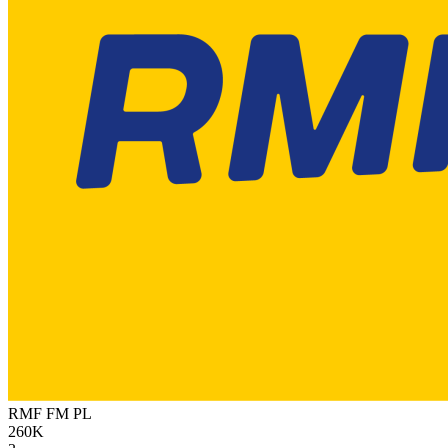
RMF FM
PL
260K