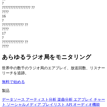
?
?????????????????
??
????
16
?
?????????????
??
????
17
?
?????????????
??
????
あらゆるラジオ局をモニタリング
世界中の数千のラジオ局のエアプレイ、放送回数、リスナー
リーチを追跡。
無料で始める
製品
データソース
アーティスト分析
楽曲分析
エアプレイ
チャー
ト
ソーシャルメディア
プレイリスト
API
オーディオ機能