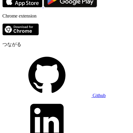
Chrome extension
つながる
Github