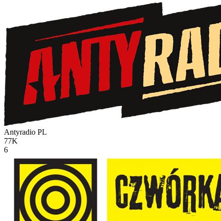
Antyradio
PL
77K
6