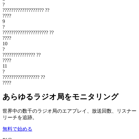
?
???????????????????
??
????
9
?
?????????????????????
??
????
10
?
???????????????
??
????
11
?
?????????????????
??
????
あらゆるラジオ局をモニタリング
世界中の数千のラジオ局のエアプレイ、放送回数、リスナー
リーチを追跡。
無料で始める