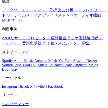
製品
データソース
アーティスト分析
楽曲分析
エアプレイ
チャー
ト
ソーシャルメディア
プレイリスト
API
オーディオ機能
MCP サーバー
利用事例
A&Rリサーチ
プロモーター
広報担当
ラジオ番組編成者
ア
ーティスト
音楽出版社
ライセンスとシンクロ
学生
ストリーミング
Spotify
Apple Music
Amazon Music
YouTube
Shazam
Deezer
SoundCloud
Tidal
QQ Music
JioSaavn/Gaana
Anghami
Melon
Boomplay
ソーシャル
Instagram
TikTok
X (Twitter)
Facebook
リソース
ヘルプセンター