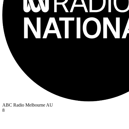
ABC Radio Melbourne
AU
8