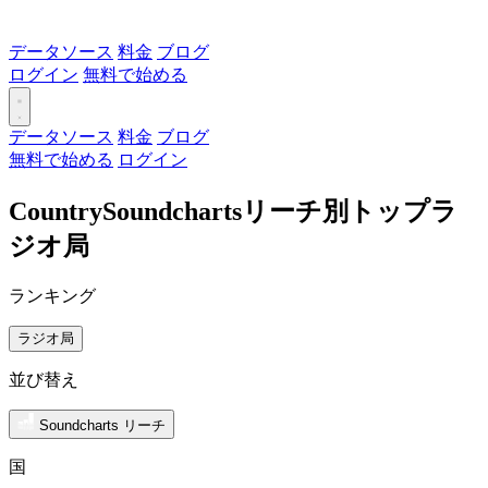
データソース
料金
ブログ
ログイン
無料で始める
データソース
料金
ブログ
無料で始める
ログイン
CountrySoundchartsリーチ別トップラ
ジオ局
ランキング
ラジオ局
並び替え
Soundcharts リーチ
国