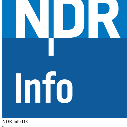
NDR Info
DE
6