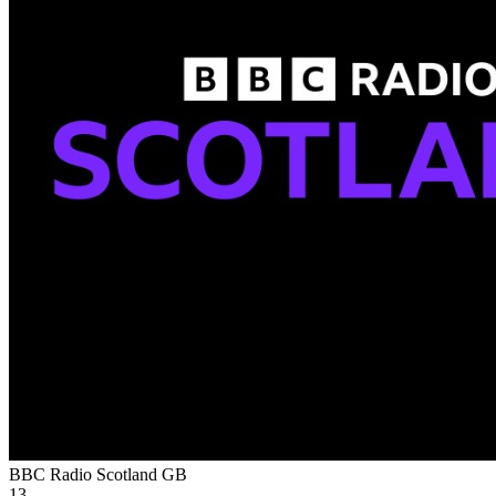
BBC Radio Scotland
GB
13