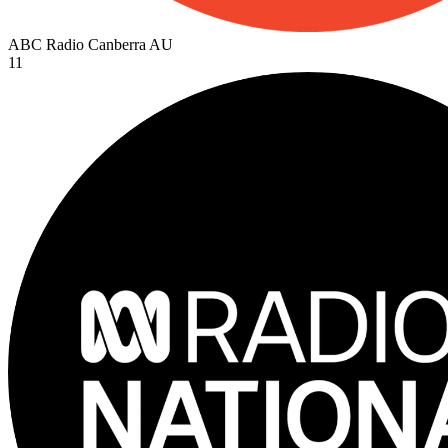
ABC Radio Canberra
AU
11