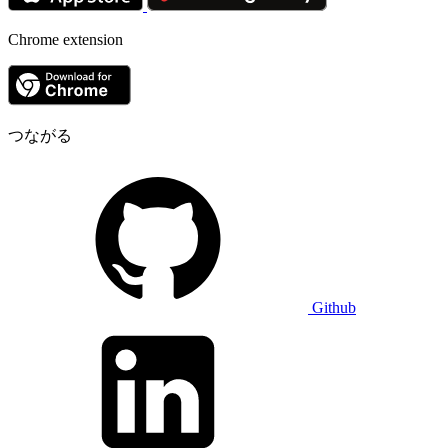
Chrome extension
つながる
Github