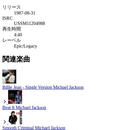
リリース
1987-08-31
ISRC
USSM11204988
再生時間
4:40
レーベル
Epic/Legacy
関連楽曲
Billie Jean - Single Version
Michael Jackson
Beat It
Michael Jackson
Smooth Criminal
Michael Jackson