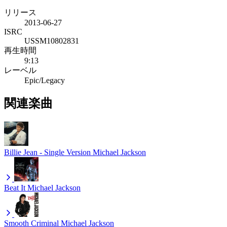
リリース
2013-06-27
ISRC
USSM10802831
再生時間
9:13
レーベル
Epic/Legacy
関連楽曲
Billie Jean - Single Version
Michael Jackson
Beat It
Michael Jackson
Smooth Criminal
Michael Jackson