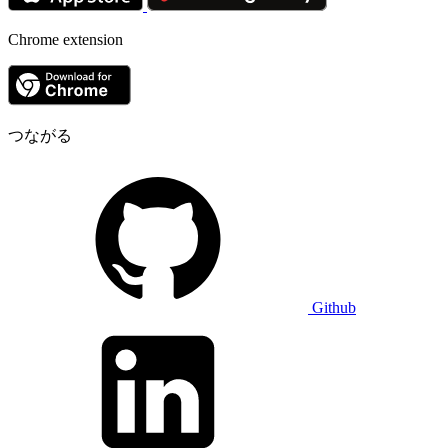
Chrome extension
つながる
Github