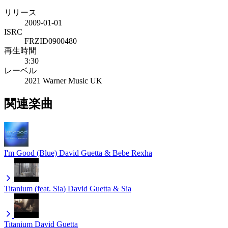
リリース
2009-01-01
ISRC
FRZID0900480
再生時間
3:30
レーベル
2021 Warner Music UK
関連楽曲
I'm Good (Blue)
David Guetta & Bebe Rexha
Titanium (feat. Sia)
David Guetta & Sia
Titanium
David Guetta