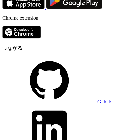
Chrome extension
つながる
Github