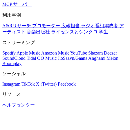
MCP サーバー
利用事例
A&Rリサーチ
プロモーター
広報担当
ラジオ番組編成者
ア
ーティスト
音楽出版社
ライセンスとシンクロ
学生
ストリーミング
Spotify
Apple Music
Amazon Music
YouTube
Shazam
Deezer
SoundCloud
Tidal
QQ Music
JioSaavn/Gaana
Anghami
Melon
Boomplay
ソーシャル
Instagram
TikTok
X (Twitter)
Facebook
リソース
ヘルプセンター