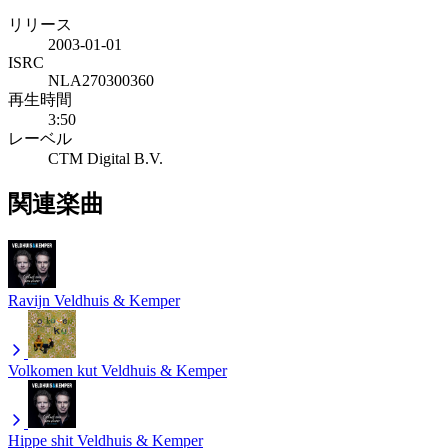
リリース
2003-01-01
ISRC
NLA270300360
再生時間
3:50
レーベル
CTM Digital B.V.
関連楽曲
Ravijn
Veldhuis & Kemper
Volkomen kut
Veldhuis & Kemper
Hippe shit
Veldhuis & Kemper