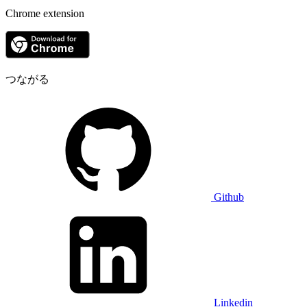
Chrome extension
つながる
Github
Linkedin