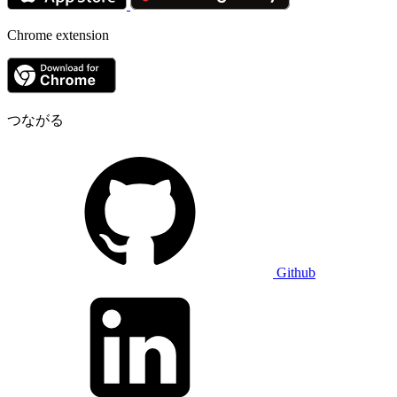
Chrome extension
つながる
Github