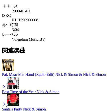
リリース
2009-01-01
ISRC
NLH590900008
再生時間
3:04
レーベル
Volendam Music BV
関連楽曲
Pak Maar M'n Hand (Radio Edit)
Nick & Simon & Nick & Simon
Best Time of the Year
Nick & Simon
Santa's Party
Nick & Simon