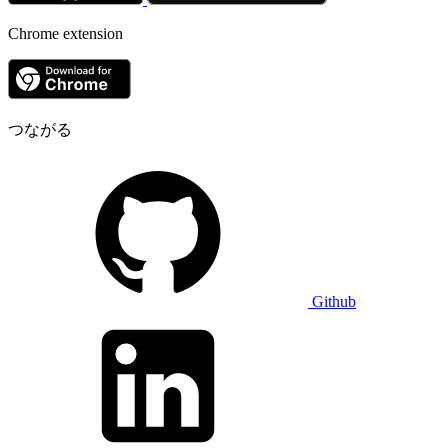
Chrome extension
つながる
Github