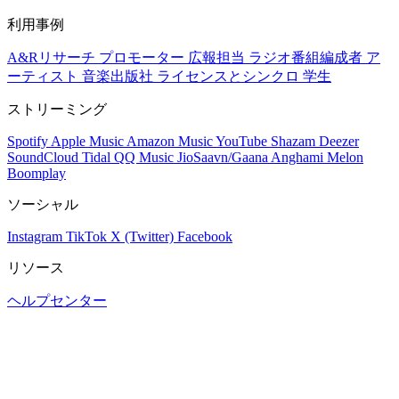
利用事例
A&Rリサーチ
プロモーター
広報担当
ラジオ番組編成者
ア
ーティスト
音楽出版社
ライセンスとシンクロ
学生
ストリーミング
Spotify
Apple Music
Amazon Music
YouTube
Shazam
Deezer
SoundCloud
Tidal
QQ Music
JioSaavn/Gaana
Anghami
Melon
Boomplay
ソーシャル
Instagram
TikTok
X (Twitter)
Facebook
リソース
ヘルプセンター