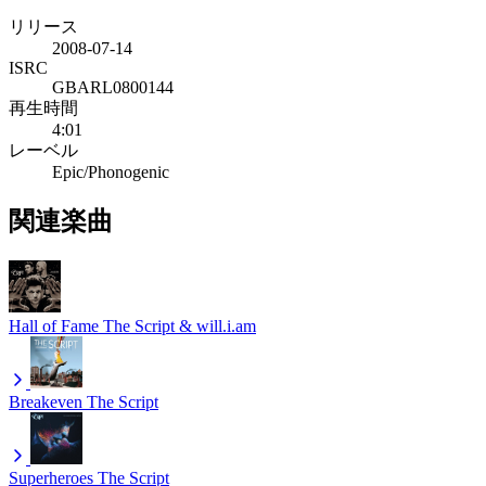
リリース
2008-07-14
ISRC
GBARL0800144
再生時間
4:01
レーベル
Epic/Phonogenic
関連楽曲
Hall of Fame
The Script & will.i.am
Breakeven
The Script
Superheroes
The Script