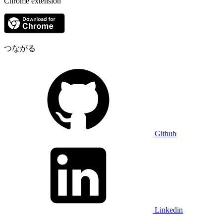
Chrome extension
つながる
Github
Linkedin