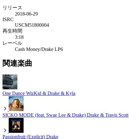
リリース
2018-06-29
ISRC
USCM51800004
再生時間
3:18
レーベル
Cash Money/Drake LP6
関連楽曲
One Dance
WizKid & Drake & Kyla
SICKO MODE (feat. Swae Lee & Drake)
Drake & Travis Scott
Passionfruit (Explicit)
Drake