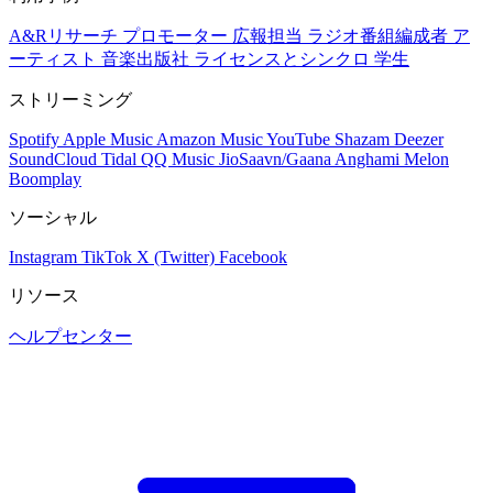
A&Rリサーチ
プロモーター
広報担当
ラジオ番組編成者
ア
ーティスト
音楽出版社
ライセンスとシンクロ
学生
ストリーミング
Spotify
Apple Music
Amazon Music
YouTube
Shazam
Deezer
SoundCloud
Tidal
QQ Music
JioSaavn/Gaana
Anghami
Melon
Boomplay
ソーシャル
Instagram
TikTok
X (Twitter)
Facebook
リソース
ヘルプセンター