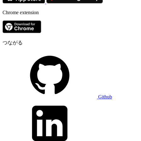
Chrome extension
つながる
Github