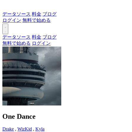
データソース
料金
ブログ
ログイン
無料で始める
データソース
料金
ブログ
無料で始める
ログイン
One Dance
Drake
,
WizKid
,
Kyla