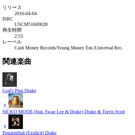
リリース
2016-04-04
ISRC
USCM51600028
再生時間
2:53
レーベル
Cash Money Records/Young Money Ent./Universal Rec.
関連楽曲
God's Plan
Drake
SICKO MODE (feat. Swae Lee & Drake)
Drake & Travis Scott
Passionfruit (Explicit)
Drake