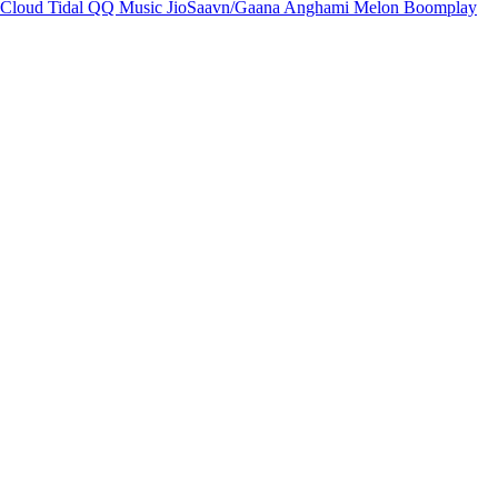
Cloud
Tidal
QQ Music
JioSaavn/Gaana
Anghami
Melon
Boomplay