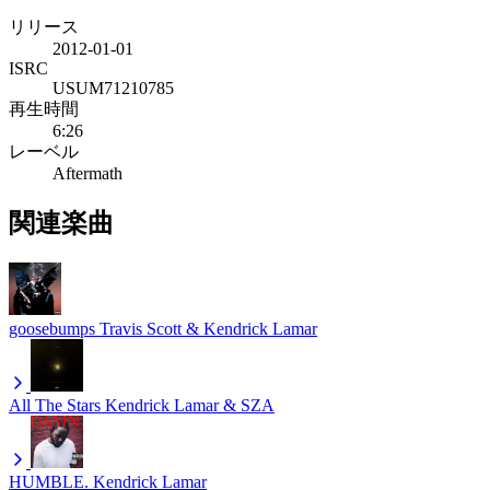
リリース
2012-01-01
ISRC
USUM71210785
再生時間
6:26
レーベル
Aftermath
関連楽曲
goosebumps
Travis Scott & Kendrick Lamar
All The Stars
Kendrick Lamar & SZA
HUMBLE.
Kendrick Lamar