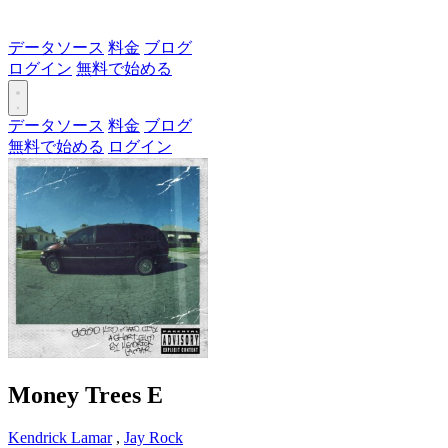
データソース
料金
ブログ
ログイン
無料で始める
データソース
料金
ブログ
無料で始める
ログイン
Money Trees
E
Kendrick Lamar
,
Jay Rock