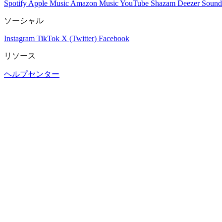
Spotify
Apple Music
Amazon Music
YouTube
Shazam
Deezer
Sound
ソーシャル
Instagram
TikTok
X (Twitter)
Facebook
リソース
ヘルプセンター