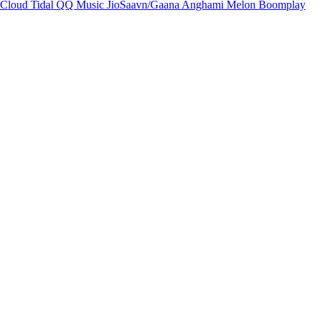
Cloud
Tidal
QQ Music
JioSaavn/Gaana
Anghami
Melon
Boomplay