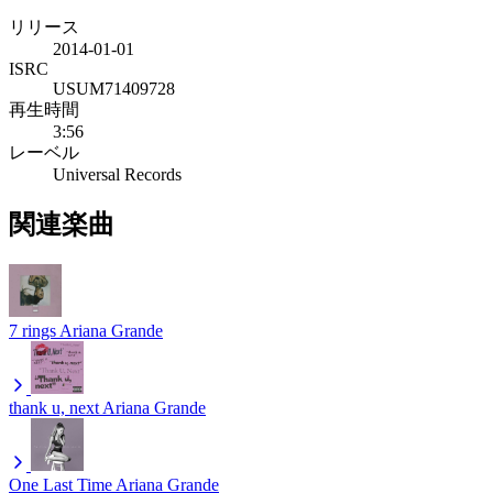
リリース
2014-01-01
ISRC
USUM71409728
再生時間
3:56
レーベル
Universal Records
関連楽曲
7 rings
Ariana Grande
thank u, next
Ariana Grande
One Last Time
Ariana Grande