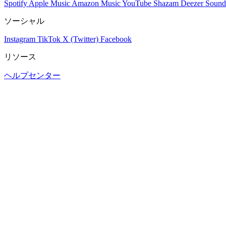
Spotify
Apple Music
Amazon Music
YouTube
Shazam
Deezer
Sound
ソーシャル
Instagram
TikTok
X (Twitter)
Facebook
リソース
ヘルプセンター