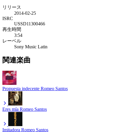
リリース
2014-02-25
ISRC
USSD11300466
再生時間
3:54
レーベル
Sony Music Latin
関連楽曲
Propuesta indecente
Romeo Santos
Eres mía
Romeo Santos
Imitadora
Romeo Santos