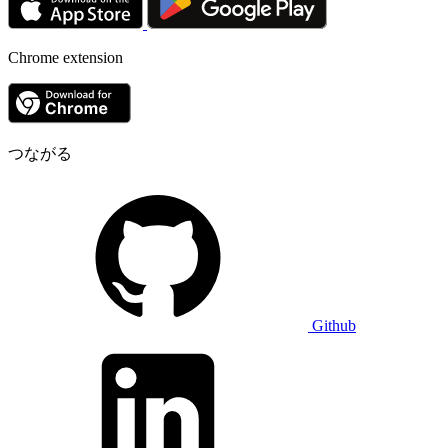
Chrome extension
つながる
Github