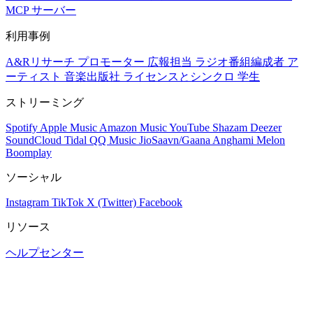
MCP サーバー
利用事例
A&Rリサーチ
プロモーター
広報担当
ラジオ番組編成者
ア
ーティスト
音楽出版社
ライセンスとシンクロ
学生
ストリーミング
Spotify
Apple Music
Amazon Music
YouTube
Shazam
Deezer
SoundCloud
Tidal
QQ Music
JioSaavn/Gaana
Anghami
Melon
Boomplay
ソーシャル
Instagram
TikTok
X (Twitter)
Facebook
リソース
ヘルプセンター