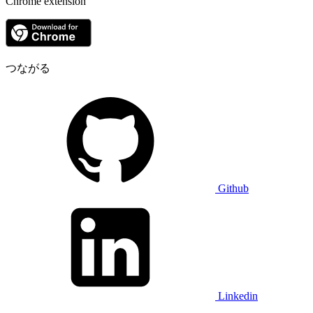
Chrome extension
つながる
Github
Linkedin