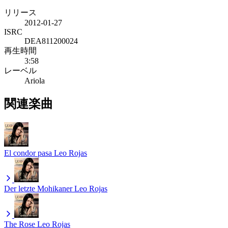
リリース
2012-01-27
ISRC
DEA811200024
再生時間
3:58
レーベル
Ariola
関連楽曲
El condor pasa
Leo Rojas
Der letzte Mohikaner
Leo Rojas
The Rose
Leo Rojas