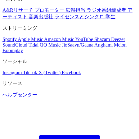
A&Rリサーチ
プロモーター
広報担当
ラジオ番組編成者
ア
ーティスト
音楽出版社
ライセンスとシンクロ
学生
ストリーミング
Spotify
Apple Music
Amazon Music
YouTube
Shazam
Deezer
SoundCloud
Tidal
QQ Music
JioSaavn/Gaana
Anghami
Melon
Boomplay
ソーシャル
Instagram
TikTok
X (Twitter)
Facebook
リソース
ヘルプセンター