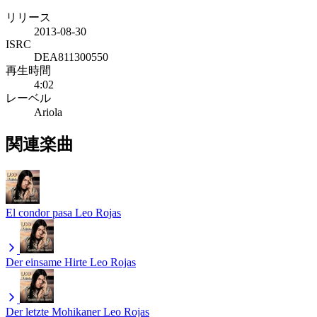
リリース
2013-08-30
ISRC
DEA811300550
再生時間
4:02
レーベル
Ariola
関連楽曲
El condor pasa
Leo Rojas
Der einsame Hirte
Leo Rojas
Der letzte Mohikaner
Leo Rojas