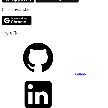
Chrome extension
つながる
Github