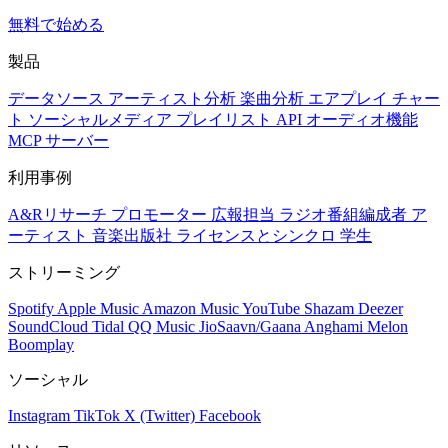
無料で始める
製品
データソース
アーティスト分析
楽曲分析
エアプレイ
チャー
ト
ソーシャルメディア
プレイリスト
API
オーディオ機能
MCP サーバー
利用事例
A&Rリサーチ
プロモーター
広報担当
ラジオ番組編成者
ア
ーティスト
音楽出版社
ライセンスとシンクロ
学生
ストリーミング
Spotify
Apple Music
Amazon Music
YouTube
Shazam
Deezer
SoundCloud
Tidal
QQ Music
JioSaavn/Gaana
Anghami
Melon
Boomplay
ソーシャル
Instagram
TikTok
X (Twitter)
Facebook