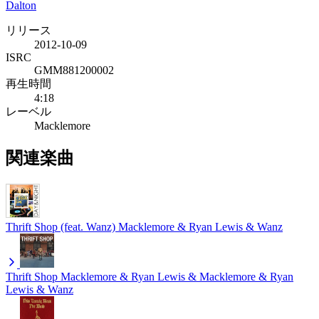
Dalton
リリース
2012-10-09
ISRC
GMM881200002
再生時間
4:18
レーベル
Macklemore
関連楽曲
Thrift Shop (feat. Wanz)
Macklemore & Ryan Lewis & Wanz
Thrift Shop
Macklemore & Ryan Lewis & Macklemore & Ryan
Lewis & Wanz