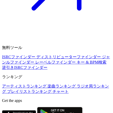
無料ツール
ISRCファインダー
ディストリビューターファインダー
ジャ
ンルファインダー
レーベルファインダー
キー & BPM検索
逆引きISRCファインダー
ランキング
アーティストランキング
楽曲ランキング
ラジオ局ランキン
グ
プレイリストランキング
チャート
Get the apps