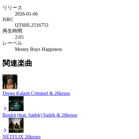
リリース
2026-01-06
ISRC
QT6HL2516753
再生時間
2:05
レーベル
Money Buys Happiness
関連楽曲
Droga
Kalash Criminel & 26keuss
Boulot (feat. Sadek)
Sadek & 26keuss
NETFLIX
26keuss