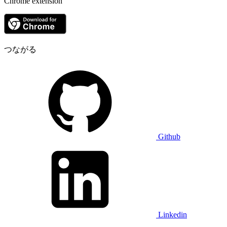
Chrome extension
つながる
Github
Linkedin