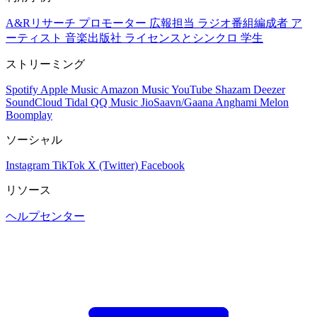
A&Rリサーチ
プロモーター
広報担当
ラジオ番組編成者
ア
ーティスト
音楽出版社
ライセンスとシンクロ
学生
ストリーミング
Spotify
Apple Music
Amazon Music
YouTube
Shazam
Deezer
SoundCloud
Tidal
QQ Music
JioSaavn/Gaana
Anghami
Melon
Boomplay
ソーシャル
Instagram
TikTok
X (Twitter)
Facebook
リソース
ヘルプセンター