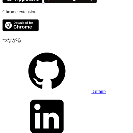
Chrome extension
つながる
Github