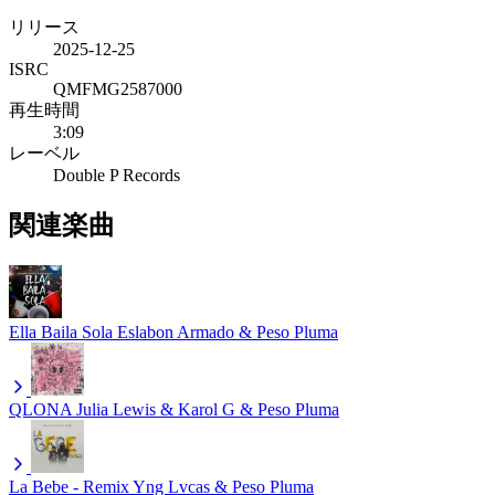
リリース
2025-12-25
ISRC
QMFMG2587000
再生時間
3:09
レーベル
Double P Records
関連楽曲
Ella Baila Sola
Eslabon Armado & Peso Pluma
QLONA
Julia Lewis & Karol G & Peso Pluma
La Bebe - Remix
Yng Lvcas & Peso Pluma