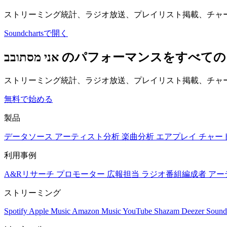
ストリーミング統計、ラジオ放送、プレイリスト掲載、チャ
Soundchartsで開く
אני מסתובב のパフォーマンス
ストリーミング統計、ラジオ放送、プレイリスト掲載、チャー
無料で始める
製品
データソース
アーティスト分析
楽曲分析
エアプレイ
チャー
利用事例
A&Rリサーチ
プロモーター
広報担当
ラジオ番組編成者
アー
ストリーミング
Spotify
Apple Music
Amazon Music
YouTube
Shazam
Deezer
Sound