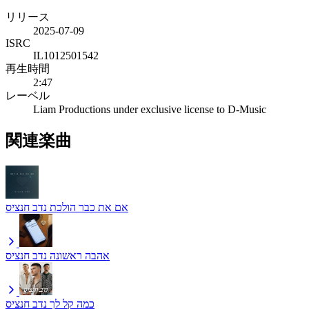
リリース
2025-07-09
ISRC
IL1012501542
再生時間
2:47
レーベル
Liam Productions under exclusive license to D-Music
関連楽曲
אם את כבר הולכת
נדב חנציס
אהבה ראשונה
נדב חנציס
כמה קל לך
נדב חנציס