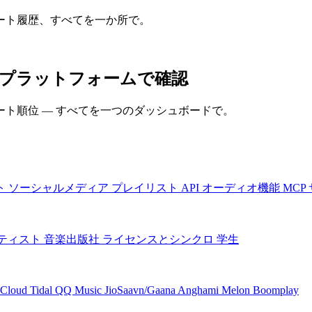
ート履歴、すべてを一か所で。
をすべてのプラットフォームで確認
ト順位 — すべてを一つのダッシュボードで。
ト
ソーシャルメディア
プレイリスト
API
オーディオ機能
MCP
ティスト
音楽出版社
ライセンスとシンクロ
学生
Cloud
Tidal
QQ Music
JioSaavn/Gaana
Anghami
Melon
Boomplay