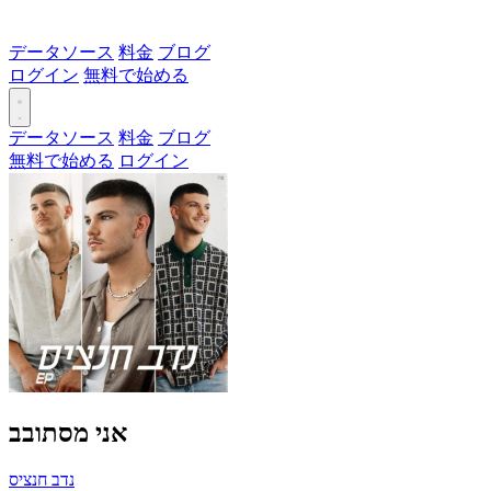
データソース
料金
ブログ
ログイン
無料で始める
データソース
料金
ブログ
無料で始める
ログイン
אני מסתובב
נדב חנציס