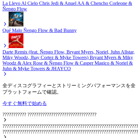
La Llevo Al Cielo
Chris Jedi & Anuel AA & Chencho Corleone &
Ñengo Flow
Qué Malo
Ñengo Flow & Bad Bunny
Darte Remix (feat. Ñengo Flow, Bryant Myers, Noriel, Juhn Allstar,
Miky Woodz, Jhay Cortez & Myke Towers)
Bryant Myers & Miky
Woodz & Alex Rose & Ñengo Flow & Casper Magico & Noriel &
Juhn & Myke Towers & JHAYCO
全ディスコグラフィーとストリーミングパフォーマンスを全
プラットフォームで確認。
今すぐ無料で始める
???????????
????????????????????????????????
??????????????????????????????????????????????????????????????
??????????????????????????????????????????????????????????????