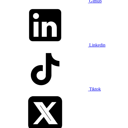
Github
Linkedin
Tiktok