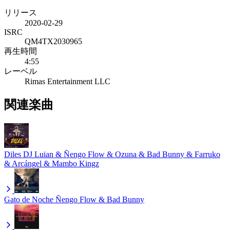
リリース
2020-02-29
ISRC
QM4TX2030965
再生時間
4:55
レーベル
Rimas Entertainment LLC
関連楽曲
Diles
DJ Luian & Ñengo Flow & Ozuna & Bad Bunny & Farruko
& Arcángel & Mambo Kingz
Gato de Noche
Ñengo Flow & Bad Bunny