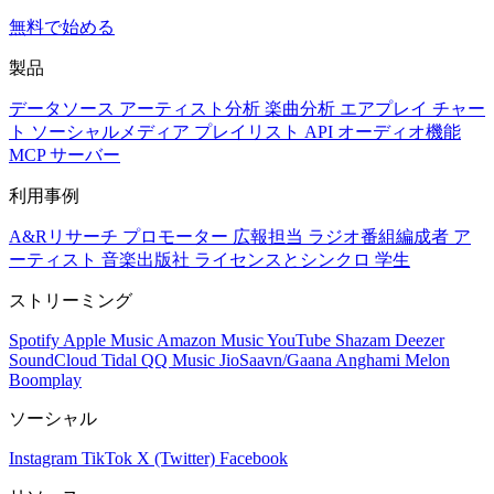
無料で始める
製品
データソース
アーティスト分析
楽曲分析
エアプレイ
チャー
ト
ソーシャルメディア
プレイリスト
API
オーディオ機能
MCP サーバー
利用事例
A&Rリサーチ
プロモーター
広報担当
ラジオ番組編成者
ア
ーティスト
音楽出版社
ライセンスとシンクロ
学生
ストリーミング
Spotify
Apple Music
Amazon Music
YouTube
Shazam
Deezer
SoundCloud
Tidal
QQ Music
JioSaavn/Gaana
Anghami
Melon
Boomplay
ソーシャル
Instagram
TikTok
X (Twitter)
Facebook