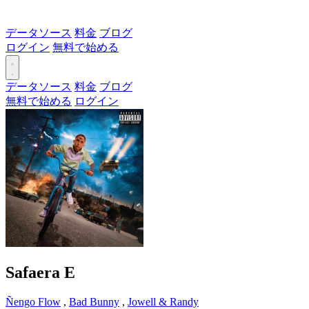
データソース
料金
ブログ
ログイン
無料で始める
データソース
料金
ブログ
無料で始める
ログイン
Safaera
E
Ñengo Flow
,
Bad Bunny
,
Jowell & Randy