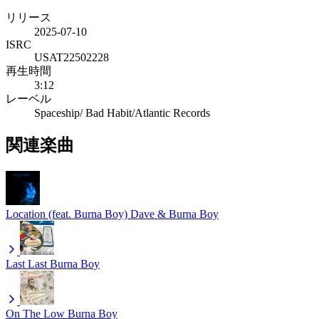
リリース
2025-07-10
ISRC
USAT22502228
再生時間
3:12
レーベル
Spaceship/ Bad Habit/Atlantic Records
関連楽曲
Location (feat. Burna Boy)
Dave & Burna Boy
Last Last
Burna Boy
On The Low
Burna Boy