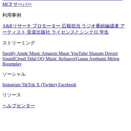
MCP サーバー
利用事例
A&Rリサーチ
プロモーター
広報担当
ラジオ番組編成者
ア
ーティスト
音楽出版社
ライセンスとシンクロ
学生
ストリーミング
Spotify
Apple Music
Amazon Music
YouTube
Shazam
Deezer
SoundCloud
Tidal
QQ Music
JioSaavn/Gaana
Anghami
Melon
Boomplay
ソーシャル
Instagram
TikTok
X (Twitter)
Facebook
リソース
ヘルプセンター