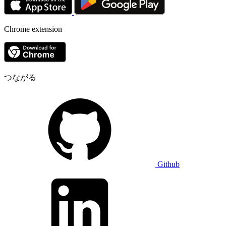
Chrome extension
つながる
Github