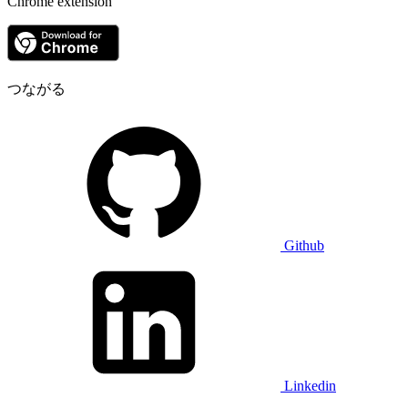
Chrome extension
つながる
Github
Linkedin