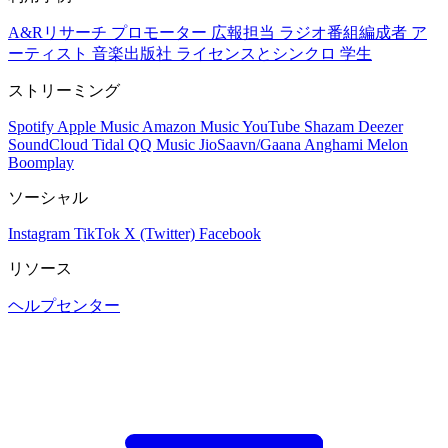
A&Rリサーチ
プロモーター
広報担当
ラジオ番組編成者
ア
ーティスト
音楽出版社
ライセンスとシンクロ
学生
ストリーミング
Spotify
Apple Music
Amazon Music
YouTube
Shazam
Deezer
SoundCloud
Tidal
QQ Music
JioSaavn/Gaana
Anghami
Melon
Boomplay
ソーシャル
Instagram
TikTok
X (Twitter)
Facebook
リソース
ヘルプセンター