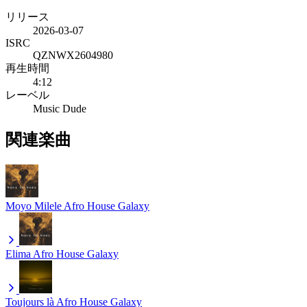
リリース
2026-03-07
ISRC
QZNWX2604980
再生時間
4:12
レーベル
Music Dude
関連楽曲
Moyo Milele
Afro House Galaxy
Elima
Afro House Galaxy
Toujours là
Afro House Galaxy