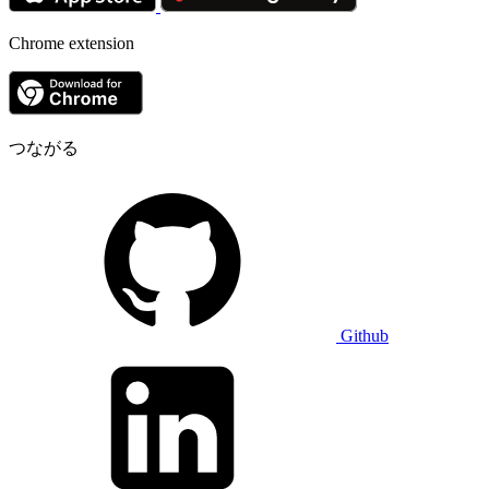
Chrome extension
つながる
Github