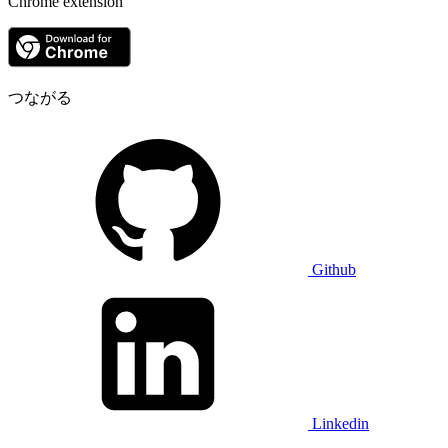
Chrome extension
つながる
Github
Linkedin