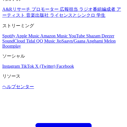
A&Rリサーチ
プロモーター
広報担当
ラジオ番組編成者
ア
ーティスト
音楽出版社
ライセンスとシンクロ
学生
ストリーミング
Spotify
Apple Music
Amazon Music
YouTube
Shazam
Deezer
SoundCloud
Tidal
QQ Music
JioSaavn/Gaana
Anghami
Melon
Boomplay
ソーシャル
Instagram
TikTok
X (Twitter)
Facebook
リソース
ヘルプセンター