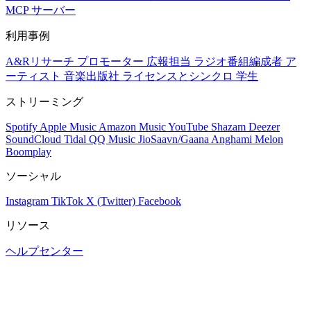
MCP サーバー
利用事例
A&Rリサーチ
プロモーター
広報担当
ラジオ番組編成者
ア
ーティスト
音楽出版社
ライセンスとシンクロ
学生
ストリーミング
Spotify
Apple Music
Amazon Music
YouTube
Shazam
Deezer
SoundCloud
Tidal
QQ Music
JioSaavn/Gaana
Anghami
Melon
Boomplay
ソーシャル
Instagram
TikTok
X (Twitter)
Facebook
リソース
ヘルプセンター