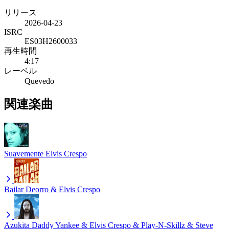
リリース
2026-04-23
ISRC
ES03H2600033
再生時間
4:17
レーベル
Quevedo
関連楽曲
Suavemente
Elvis Crespo
Bailar
Deorro & Elvis Crespo
Azukita
Daddy Yankee & Elvis Crespo & Play-N-Skillz & Steve