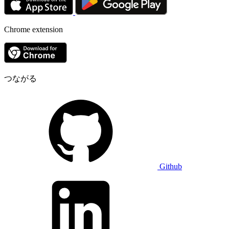
Chrome extension
つながる
Github