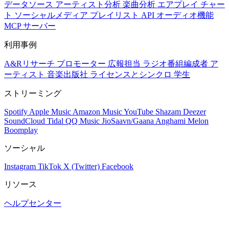
データソース
アーティスト分析
楽曲分析
エアプレイ
チャー
ト
ソーシャルメディア
プレイリスト
API
オーディオ機能
MCP サーバー
利用事例
A&Rリサーチ
プロモーター
広報担当
ラジオ番組編成者
ア
ーティスト
音楽出版社
ライセンスとシンクロ
学生
ストリーミング
Spotify
Apple Music
Amazon Music
YouTube
Shazam
Deezer
SoundCloud
Tidal
QQ Music
JioSaavn/Gaana
Anghami
Melon
Boomplay
ソーシャル
Instagram
TikTok
X (Twitter)
Facebook
リソース
ヘルプセンター