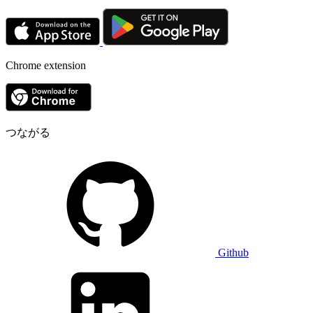
Chrome extension
つながる
Github