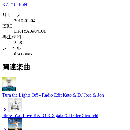
KATO
,
JON
リリース
2010-01-04
ISRC
DK4YA0904101
再生時間
2:58
レーベル
disco:wax
関連楽曲
Turn the Lights Off - Radio Edit
Kato & DJ Jose & Jon
Show You Love
KATO & Sigala & Hailee Steinfeld