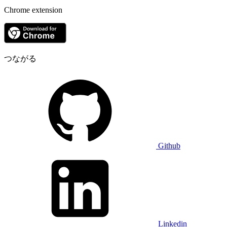
Chrome extension
つながる
Github
Linkedin