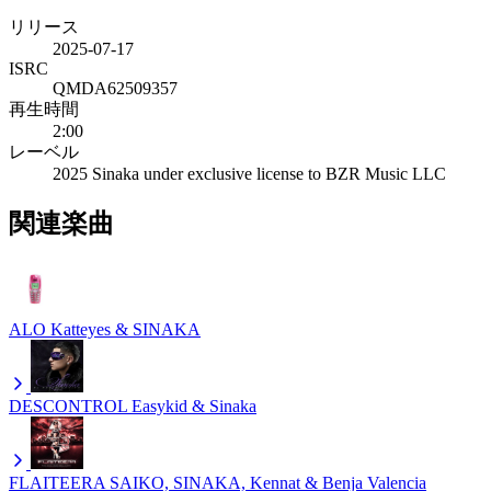
リリース
2025-07-17
ISRC
QMDA62509357
再生時間
2:00
レーベル
2025 Sinaka under exclusive license to BZR Music LLC
関連楽曲
ALO
Katteyes & SINAKA
DESCONTROL
Easykid & Sinaka
FLAITEERA
SAIKO, SINAKA, Kennat & Benja Valencia