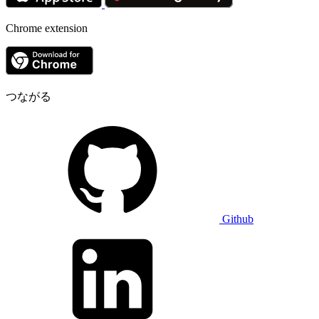
Chrome extension
つながる
Github