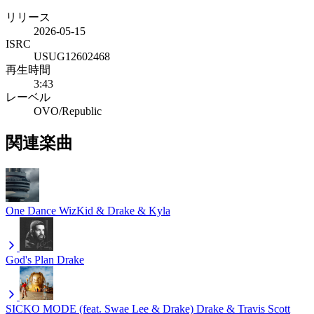
リリース
2026-05-15
ISRC
USUG12602468
再生時間
3:43
レーベル
OVO/Republic
関連楽曲
One Dance
WizKid & Drake & Kyla
God's Plan
Drake
SICKO MODE (feat. Swae Lee & Drake)
Drake & Travis Scott